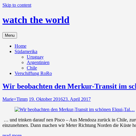
Skip to content
watch the world
Menu
Home
Südamerika
Uruguay
Argentinien
Chile
Verschiffung RoRo
Wir beobachten den Merkur-Transit im s
Marie+Timm
19. Oktober 2016
23. April 2017
… und trinken darauf nen Pisco – Aus Mendoza zurück in Chile, zurü
einzunehmen. Dann machen wir Meter Richtung Norden die Küste hoc
read more