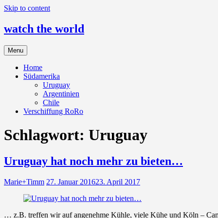
Skip to content
watch the world
Menu
Home
Südamerika
Uruguay
Argentinien
Chile
Verschiffung RoRo
Schlagwort:
Uruguay
Uruguay hat noch mehr zu bieten…
Marie+Timm
27. Januar 2016
23. April 2017
… z.B. treffen wir auf angenehme Kühle, viele Kühe und Köln – Cam