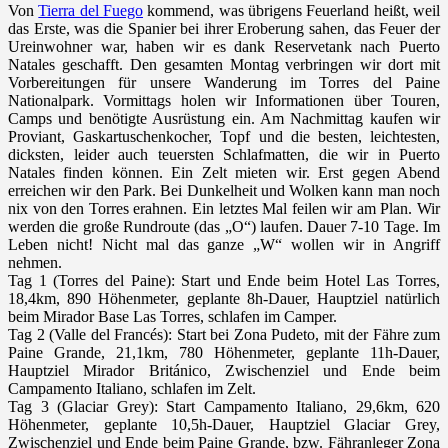
Von
Tierra del Fuego
kommend, was übrigens Feuerland heißt, weil
das Erste, was die Spanier bei ihrer Eroberung sahen, das Feuer der
Ureinwohner war, haben wir es dank Reservetank nach Puerto
Natales geschafft. Den gesamten Montag verbringen wir dort mit
Vorbereitungen für unsere Wanderung im Torres del Paine
Nationalpark. Vormittags holen wir Informationen über Touren,
Camps und benötigte Ausrüstung ein. Am Nachmittag kaufen wir
Proviant, Gaskartuschenkocher, Topf und die besten, leichtesten,
dicksten, leider auch teuersten Schlafmatten, die wir in Puerto
Natales finden können. Ein Zelt mieten wir. Erst gegen Abend
erreichen wir den Park. Bei Dunkelheit und Wolken kann man noch
nix von den Torres erahnen. Ein letztes Mal feilen wir am Plan. Wir
werden die große Rundroute (das „O“) laufen. Dauer 7-10 Tage. Im
Leben nicht! Nicht mal das ganze „W“ wollen wir in Angriff
nehmen.
Tag 1 (Torres del Paine): Start und Ende beim Hotel Las Torres,
18,4km, 890 Höhenmeter, geplante 8h-Dauer, Hauptziel natürlich
beim Mirador Base Las Torres, schlafen im Camper.
Tag 2 (Valle del Francés): Start bei Zona Pudeto, mit der Fähre zum
Paine Grande, 21,1km, 780 Höhenmeter, geplante 11h-Dauer,
Hauptziel Mirador Británico, Zwischenziel und Ende beim
Campamento Italiano, schlafen im Zelt.
Tag 3 (Glaciar Grey): Start Campamento Italiano, 29,6km, 620
Höhenmeter, geplante 10,5h-Dauer, Hauptziel Glaciar Grey,
Zwischenziel und Ende beim Paine Grande, bzw. Fähranleger Zona