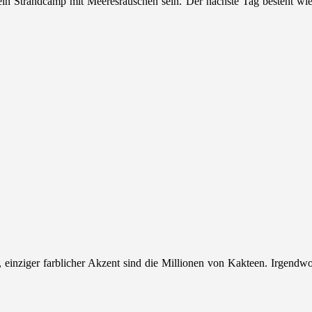
in Strandcamp mit Meeresrauschen sein. Der nächste Tag besteht wie
, einziger farblicher Akzent sind die Millionen von Kakteen. Irgendwo