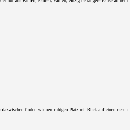
der nur aus Fahren, Fahren, Fahren; einzig ne längere Pause an nem
 dazwischen finden wir nen ruhigen Platz mit Blick auf einen riesen