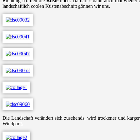
Richtung Norden die
Küste
hoch. Da darf’s dann auch mal wieder e
landschaftlich coolen Küstenabschnitt gönnen wir uns.
Die Landschaft verändert sich zusehends, wird trockener und karger
Windpark.