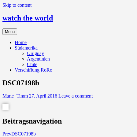
Skip to content
watch the world
Menu
Home
Südamerika
Uruguay
Argentinien
Chile
Verschiffung RoRo
DSC07198b
Marie+Timm
27. April 2016
Leave a comment
Beitragsnavigation
Prev
DSC07198b