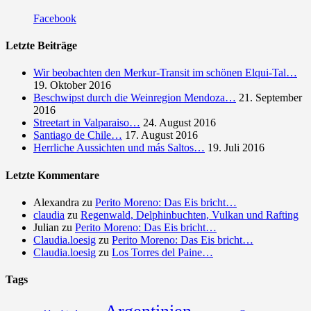
Facebook
Letzte Beiträge
Wir beobachten den Merkur-Transit im schönen Elqui-Tal…
19. Oktober 2016
Beschwipst durch die Weinregion Mendoza…
21. September
2016
Streetart in Valparaiso…
24. August 2016
Santiago de Chile…
17. August 2016
Herrliche Aussichten und más Saltos…
19. Juli 2016
Letzte Kommentare
Alexandra
zu
Perito Moreno: Das Eis bricht…
claudia
zu
Regenwald, Delphinbuchten, Vulkan und Rafting
Julian
zu
Perito Moreno: Das Eis bricht…
Claudia.loesig
zu
Perito Moreno: Das Eis bricht…
Claudia.loesig
zu
Los Torres del Paine…
Tags