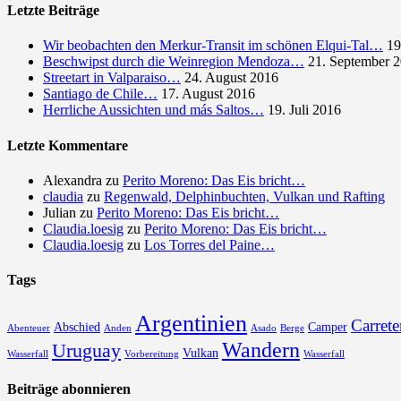
Letzte Beiträge
Wir beobachten den Merkur-Transit im schönen Elqui-Tal…
19
Beschwipst durch die Weinregion Mendoza…
21. September 
Streetart in Valparaiso…
24. August 2016
Santiago de Chile…
17. August 2016
Herrliche Aussichten und más Saltos…
19. Juli 2016
Letzte Kommentare
Alexandra
zu
Perito Moreno: Das Eis bricht…
claudia
zu
Regenwald, Delphinbuchten, Vulkan und Rafting
Julian
zu
Perito Moreno: Das Eis bricht…
Claudia.loesig
zu
Perito Moreno: Das Eis bricht…
Claudia.loesig
zu
Los Torres del Paine…
Tags
Argentinien
Carrete
Abschied
Camper
Abenteuer
Anden
Asado
Berge
Wandern
Uruguay
Vulkan
Wasserfall
Vorbereitung
Wasserfall
Beiträge abonnieren