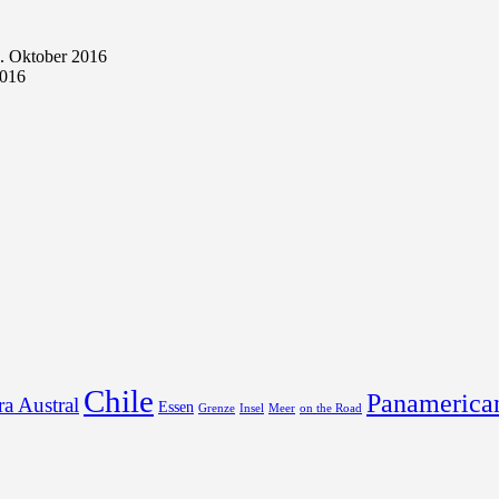
. Oktober 2016
2016
Chile
Panamerica
ra Austral
Essen
Grenze
Insel
Meer
on the Road