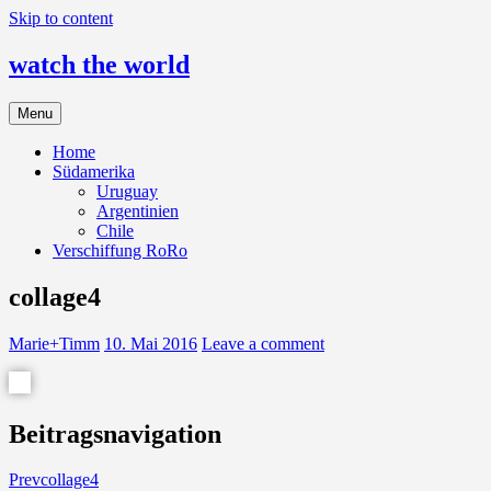
Skip to content
watch the world
Menu
Home
Südamerika
Uruguay
Argentinien
Chile
Verschiffung RoRo
collage4
Marie+Timm
10. Mai 2016
Leave a comment
Beitragsnavigation
Prev
collage4